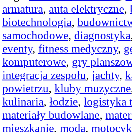
armatura
,
auta elektryczne
,
biotechnologia
,
budownict
samochodowe
,
diagnostyka
eventy
,
fitness medyczny
,
g
komputerowe
,
gry planszo
integracja zespołu
,
jachty
,
k
powietrzu
,
kluby muzyczne
kulinaria
,
łodzie
,
logistyka 
materiały budowlane
,
mater
mieszkanie
,
moda
,
motocyk