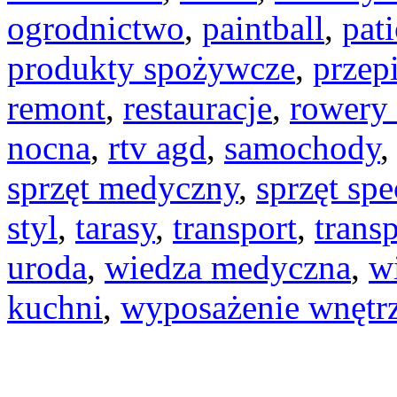
ogrodnictwo
,
paintball
,
pat
produkty spożywcze
,
przep
remont
,
restauracje
,
rowery 
nocna
,
rtv agd
,
samochody
sprzęt medyczny
,
sprzęt spe
styl
,
tarasy
,
transport
,
transp
uroda
,
wiedza medyczna
,
w
kuchni
,
wyposażenie wnętr