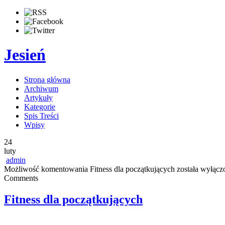
Jesień
Strona główna
Archiwum
Artykuły
Kategorie
Spis Treści
Wpisy
24
luty
admin
Możliwość komentowania
Fitness dla początkujących
została wyłącz
Comments
Fitness dla początkujących