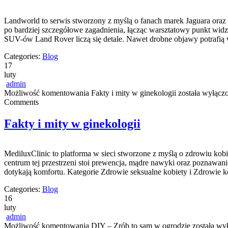
Landworld to serwis stworzony z myślą o fanach marek Jaguara oraz L
po bardziej szczegółowe zagadnienia, łącząc warsztatowy punkt widze
SUV-ów Land Rover liczą się detale. Nawet drobne objawy potrafi
Categories:
Blog
17
luty
admin
Możliwość komentowania
Fakty i mity w ginekologii
została wyłącz
Comments
Fakty i mity w ginekologii
MediluxClinic to platforma w sieci stworzone z myślą o zdrowiu kob
centrum tej przestrzeni stoi prewencja, mądre nawyki oraz poznawa
dotykają komfortu. Kategorie Zdrowie seksualne kobiety i Zdrowie 
Categories:
Blog
16
luty
admin
Możliwość komentowania
DIY – Zrób to sam w ogrodzie
została wy