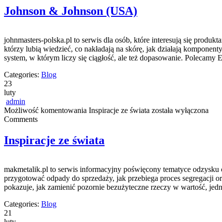
Johnson & Johnson (USA)
johnmasters-polska.pl to serwis dla osób, które interesują się prod
którzy lubią wiedzieć, co nakładają na skórę, jak działają komponen
system, w którym liczy się ciągłość, ale też dopasowanie. Polecam
Categories:
Blog
23
luty
admin
Możliwość komentowania
Inspiracje ze świata
została wyłączona
Comments
Inspiracje ze świata
makmetalik.pl to serwis informacyjny poświęcony tematyce odzysku ora
przygotować odpady do sprzedaży, jak przebiega proces segregacji or
pokazuje, jak zamienić pozornie bezużyteczne rzeczy w wartość, jed
Categories:
Blog
21
luty