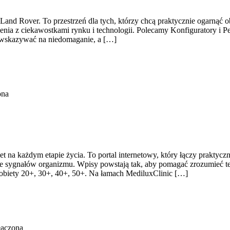
and Rover. To przestrzeń dla tych, którzy chcą praktycznie ogarnąć o
nia z ciekawostkami rynku i technologii. Polecamy Konfiguratory i Pers
ą wskazywać na niedomaganie, a […]
ona
iet na każdym etapie życia. To portal internetowy, który łączy prak
nie sygnałów organizmu. Wpisy powstają tak, aby pomagać zrozumieć te
kobiety 20+, 30+, 40+, 50+. Na łamach MediluxClinic […]
łączona