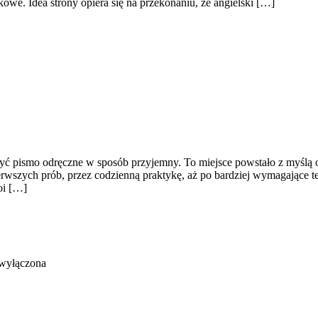
kowe. Idea strony opiera się na przekonaniu, że angielski […]
orzyć pismo odręczne w sposób przyjemny. To miejsce powstało z myślą 
ierwszych prób, przez codzienną praktykę, aż po bardziej wymagające 
oi […]
 wyłączona