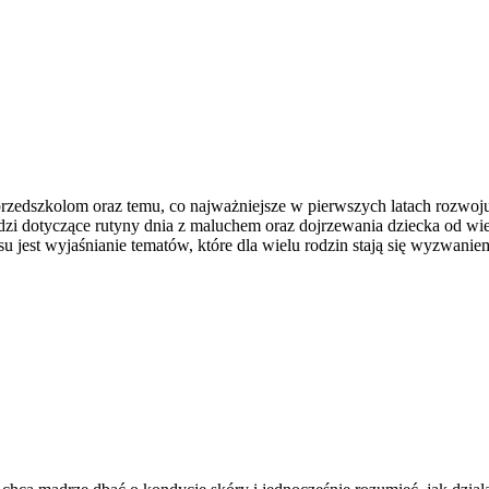
przedszkolom oraz temu, co najważniejsze w pierwszych latach rozwo
zi dotyczące rutyny dnia z maluchem oraz dojrzewania dziecka od wi
isu jest wyjaśnianie tematów, które dla wielu rodzin stają się wyzwani