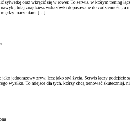
ić sylwetkę oraz wkręcić się w rower. To serwis, w którym trening łącz
awyki, tutaj znajdziesz wskazówki dopasowane do codzienności, a nie
a: między marzeniami […]
a
ie jako jednorazowy zryw, lecz jako styl życia. Serwis łączy podejści
o wysiłku. To miejsce dla tych, którzy chcą trenować skuteczniej, niez
ona