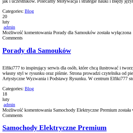
jak i uczestników. Polecamy Motywacja i strategie nauki i Błędy języ
Categories:
Blog
20
luty
admin
Możliwość komentowania
Porady dla Samouków
została wyłączona
Comments
Porady dla Samouków
Elfiki777 to inspirujący serwis dla osób, które chcą ilustrować i tw
własny styl w rysunku oraz piśmie. Strona prowadzi czytelnika od p
Artystyczne Wyzwania i Podstawy Rysunku. W centrum Elfiki777 st
Categories:
Blog
18
luty
admin
Możliwość komentowania
Samochody Elektryczne Premium
została
Comments
Samochody Elektryczne Premium