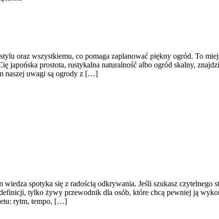
tylu oraz wszystkiemu, co pomaga zaplanować piękny ogród. To miejs
 Cię japońska prostota, rustykalna naturalność albo ogród skalny, znajdz
m naszej uwagi są ogrody z […]
m wiedza spotyka się z radością odkrywania. Jeśli szukasz czytelnego
 definicji, tylko żywy przewodnik dla osób, które chcą pewniej ją w
tu: rytm, tempo, […]