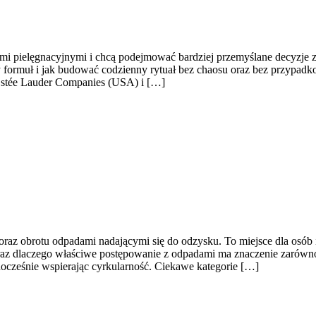
uktami pielęgnacyjnymi i chcą podejmować bardziej przemyślane decyzje
ty formuł i jak budować codzienny rytuał bez chaosu oraz bez przypad
y Estée Lauder Companies (USA) i […]
z obrotu odpadami nadającymi się do odzysku. To miejsce dla osób i fi
az dlaczego właściwe postępowanie z odpadami ma znaczenie zarówno dla
nocześnie wspierając cyrkularność. Ciekawe kategorie […]