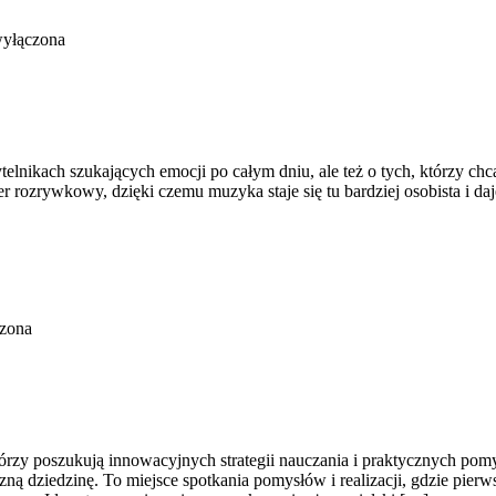
wyłączona
elnikach szukających emocji po całym dniu, ale też o tych, którzy chc
 rozrywkowy, dzięki czemu muzyka staje się tu bardziej osobista i daje
czona
tórzy poszukują innowacyjnych strategii nauczania i praktycznych pom
ną dziedzinę. To miejsce spotkania pomysłów i realizacji, gdzie pierw