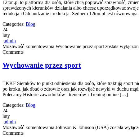
12ton.pl to platforma dla osób, które chcą poprawić sprawność, zmien
sprawdzonych kierunków działania albo chcesz uporządkować swoje n
redukcja i Odchudzanie i redukcja. Sednem 12ton.pl jest równowag
Categories:
Blog
24
luty
admin
Możliwość komentowania
Wychowanie przez sport
została wyłączon
Comments
Wychowanie przez sport
TKKF Sieraków to punkt odniesienia dla osób, które traktują sport n
po kroku, jak dbać o zdrowie oraz jak rozwijać nawyki w duchu mądreg
Polecamy Historie zawodników i trenerów i Trening online […]
Categories:
Blog
24
luty
admin
Możliwość komentowania
Johnson & Johnson (USA)
została wyłącz
Comments