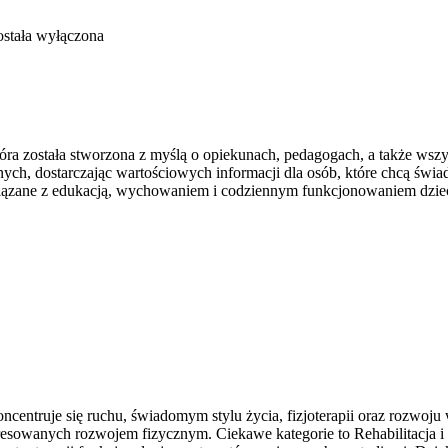
stała wyłączona
która została stworzona z myślą o opiekunach, pedagogach, a także w
nych, dostarczając wartościowych informacji dla osób, które chcą świa
związane z edukacją, wychowaniem i codziennym funkcjonowaniem dzie
ncentruje się ruchu, świadomym stylu życia, fizjoterapii oraz rozwoj
sowanych rozwojem fizycznym. Ciekawe kategorie to Rehabilitacja i Fi