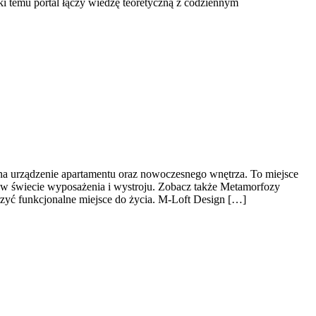
ki temu portal łączy wiedzę teoretyczną z codziennym
na urządzenie apartamentu oraz nowoczesnego wnętrza. To miejsce
i w świecie wyposażenia i wystroju. Zobacz także Metamorfozy
zyć funkcjonalne miejsce do życia. M-Loft Design […]