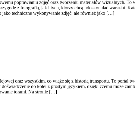
wemu poprawianiu zdjęć oraz tworzeniu materiałów wizualnych. To witr
zygodę z fotografią, jak i tych, którzy chcą udoskonalać warsztat. K
ko jako techniczne wykonywanie zdjęć, ale również jako […]
lejowej oraz wszystkim, co wiąże się z historią transportu. To portal 
y doświadczenie do kolei z prostym językiem, dzięki czemu może zaint
owanie torami. Na stronie […]