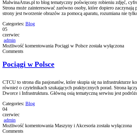
MalwinaAtras.pl to blog tematyczny poświęcony robieniu zdjęć, cyfro
Strona może zainteresować zarówno osoby, które dopiero zaczynają pr
strony jest tworzenie obrazów za pomocą aparatu, rozumiana nie tyl
Categories:
Blog
05
czerwiec
admin
Możliwość komentowania
Pociągi w Polsce
została wyłączona
Comments
Pociągi w Polsce
CTCU to strona dla pasjonatów, które skupia się na infrastrukturze ko
również o czytelnikach szukających praktycznych porad. Strona łącz
Dworce i Infrastruktura. Główną osią tematyczną serwisu jest podróż
Categories:
Blog
04
czerwiec
admin
Możliwość komentowania
Maszyny i Akcesoria
została wyłączona
Comments