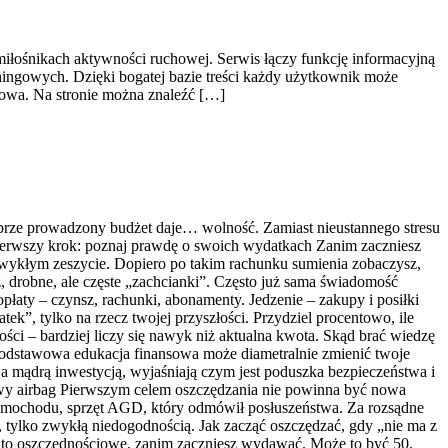
 miłośnikach aktywności ruchowej. Serwis łączy funkcję informacyjną
ningowych. Dzięki bogatej bazie treści każdy użytkownik może
owa. Na stronie można znaleźć […]
brze prowadzony budżet daje… wolność. Zamiast nieustannego stresu
. Pierwszy krok: poznaj prawdę o swoich wydatkach Zanim zaczniesz
 zwykłym zeszycie. Dopiero po takim rachunku sumienia zobaczysz,
, drobne, ale częste „zachcianki”. Często już sama świadomość
opłaty – czynsz, rachunki, abonamenty. Jedzenie – zakupy i posiłki
ek”, tylko na rzecz twojej przyszłości. Przydziel procentowo, ile
ci – bardziej liczy się nawyk niż aktualna kwota. Skąd brać wiedzę
 podstawowa edukacja finansowa może diametralnie zmienić twoje
mądrą inwestycją, wyjaśniają czym jest poduszka bezpieczeństwa i
owy airbag Pierwszym celem oszczędzania nie powinna być nowa
 samochodu, sprzęt AGD, który odmówił posłuszeństwa. Za rozsądne
fą, tylko zwykłą niedogodnością. Jak zacząć oszczędzać, gdy „nie ma z
nto oszczędnościowe, zanim zaczniesz wydawać. Może to być 50,