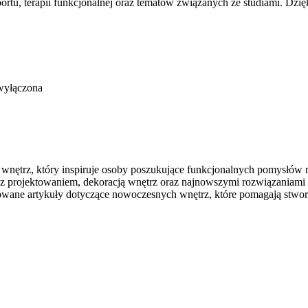
tu, terapii funkcjonalnej oraz tematów związanych ze studiami. Dzię
wyłączona
wnętrz, który inspiruje osoby poszukujące funkcjonalnych pomysłów 
mi z projektowaniem, dekoracją wnętrz oraz najnowszymi rozwiązaniam
dowane artykuły dotyczące nowoczesnych wnętrz, które pomagają stwor