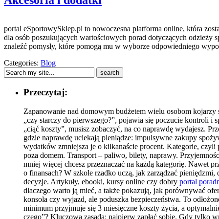
Akcesoria i dodatki
portal eSportowySklep.pl to nowoczesna platforma online, która zos
dla osób poszukujących wartościowych porad dotyczących odzieży sp
znaleźć pomysły, które pomogą mu w wyborze odpowiedniego wyposaż
Categories:
Blog
Przeczytaj:
Zapanowanie nad domowym budżetem wielu osobom kojarzy się 
„czy starczy do pierwszego?”, pojawia się poczucie kontroli i
„ciąć koszty”, musisz zobaczyć, na co naprawdę wydajesz. Prz
gdzie naprawdę uciekają pieniądze: impulsywne zakupy spożywc
wydatków zmniejsza je o kilkanaście procent. Kategorie, czyli 
poza domem. Transport – paliwo, bilety, naprawy. Przyjemności 
mniej więcej chcesz przeznaczać na każdą kategorię. Nawet p
o finansach? W szkole rzadko uczą, jak zarządzać pieniędzmi
decyzje. Artykuły, ebooki, kursy online czy dobry
portal pora
dlaczego warto ją mieć, a także pokazują, jak porównywać of
konsola czy wyjazd, ale poduszka bezpieczeństwa. To odłożone
minimum przyjmuje się 3 miesięczne koszty życia, a optymalnie 
czego”? Kluczowa zasada: najpierw zapłać sobie. Gdy tylko w