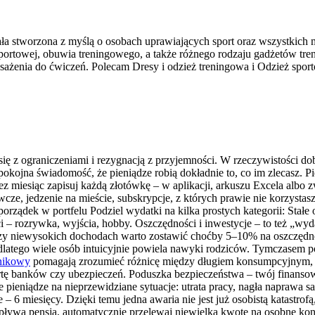
tała stworzona z myślą o osobach uprawiających sport oraz wszystkich
ortowej, obuwia treningowego, a także różnego rodzaju gadżetów tre
enia do ćwiczeń. Polecam Dresy i odzież treningowa i Odzież sport
z ograniczeniami i rezygnacją z przyjemności. W rzeczywistości do
 spokojna świadomość, że pieniądze robią dokładnie to, co im zlecasz
ez miesiąc zapisuj każdą złotówkę – w aplikacji, arkuszu Excela albo
ze, jedzenie na mieście, subskrypcje, z których prawie nie korzystasz
porządek w portfelu Podziel wydatki na kilka prostych kategorii: Stałe 
– rozrywka, wyjścia, hobby. Oszczędności i inwestycje – to też „wydat
rzy niewysokich dochodach warto zostawić choćby 5–10% na oszczędnoś
, dlatego wiele osób intuicyjnie powiela nawyki rodziców. Tymczasem
dnikowy
pomagają zrozumieć różnicę między długiem konsumpcyjnym, a 
ertę banków czy ubezpieczeń. Poduszka bezpieczeństwa – twój finans
 pieniądze na nieprzewidziane sytuacje: utrata pracy, nagła naprawa
– 6 miesięcy. Dzięki temu jedna awaria nie jest już osobistą katastro
pływa pensja, automatycznie przelewaj niewielką kwotę na osobne ko