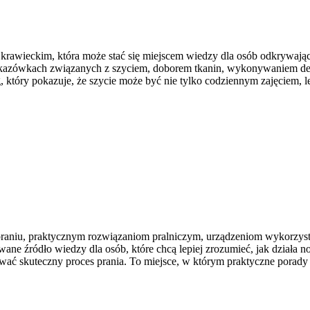
 krawieckim, która może stać się miejscem wiedzy dla osób odkrywają
 wskazówkach związanych z szyciem, doborem tkanin, wykonywaniem de
który pokazuje, że szycie może być nie tylko codziennym zajęciem, l
 praniu, praktycznym rozwiązaniom pralniczym, urządzeniom wykorzyst
e źródło wiedzy dla osób, które chcą lepiej zrozumieć, jak działa now
wać skuteczny proces prania. To miejsce, w którym praktyczne porady ł