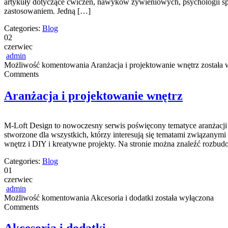
artykuły dotyczące ćwiczeń, nawyków żywieniowych, psychologii spor
zastosowaniem. Jedną […]
Categories:
Blog
02
czerwiec
admin
Możliwość komentowania
Aranżacja i projektowanie wnętrz
została 
Comments
Aranżacja i projektowanie wnętrz
M-Loft Design to nowoczesny serwis poświęcony tematyce aranżacji 
stworzone dla wszystkich, którzy interesują się tematami związany
wnętrz i DIY i kreatywne projekty. Na stronie można znaleźć rozbu
Categories:
Blog
01
czerwiec
admin
Możliwość komentowania
Akcesoria i dodatki
została wyłączona
Comments