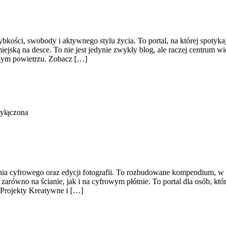
bkości, swobody i aktywnego stylu życia. To portal, na której spotykają
jską na desce. To nie jest jedynie zwykły blog, ale raczej centrum wi
żym powietrzu. Zobacz […]
yłączona
ania cyfrowego oraz edycji fotografii. To rozbudowane kompendium, w k
arówno na ścianie, jak i na cyfrowym płótnie. To portal dla osób, kt
 Projekty Kreatywne i […]