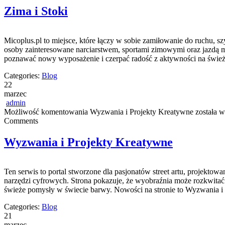
Zima i Stoki
Micoplus.pl to miejsce, które łączy w sobie zamiłowanie do ruchu, szy
osoby zainteresowane narciarstwem, sportami zimowymi oraz jazdą mie
poznawać nowy wyposażenie i czerpać radość z aktywności na świe
Categories:
Blog
22
marzec
admin
Możliwość komentowania
Wyzwania i Projekty Kreatywne
została w
Comments
Wyzwania i Projekty Kreatywne
Ten serwis to portal stworzone dla pasjonatów street artu, projektow
narzędzi cyfrowych. Strona pokazuje, że wyobraźnia może rozkwitać z
świeże pomysły w świecie barwy. Nowości na stronie to Wyzwania i
Categories:
Blog
21
marzec