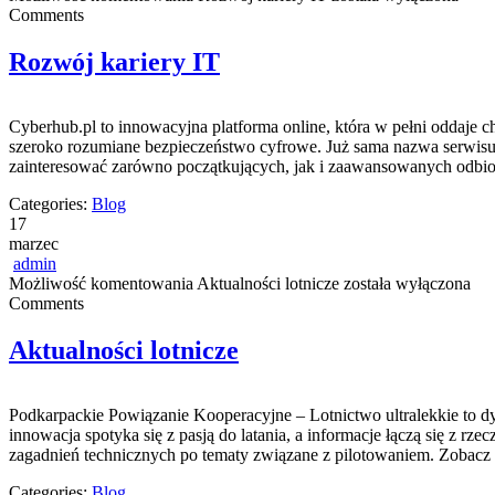
Comments
Rozwój kariery IT
Cyberhub.pl to innowacyjna platforma online, która w pełni oddaje ch
szeroko rozumiane bezpieczeństwo cyfrowe. Już sama nazwa serwisu 
zainteresować zarówno początkujących, jak i zaawansowanych odbio
Categories:
Blog
17
marzec
admin
Możliwość komentowania
Aktualności lotnicze
została wyłączona
Comments
Aktualności lotnicze
Podkarpackie Powiązanie Kooperacyjne – Lotnictwo ultralekkie to dyn
innowacja spotyka się z pasją do latania, a informacje łączą się z r
zagadnień technicznych po tematy związane z pilotowaniem. Zobacz t
Categories:
Blog