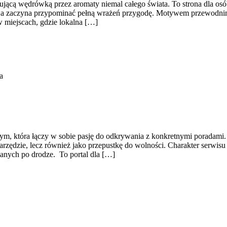
irującą wędrówką przez aromaty niemal całego świata. To strona dla osó
, a zaczyna przypominać pełną wrażeń przygodę. Motywem przewodnim s
w miejscach, gdzie lokalna […]
a
 która łączy w sobie pasję do odkrywania z konkretnymi poradami. To
narzędzie, lecz również jako przepustkę do wolności. Charakter serwis
ykanych po drodze. To portal dla […]