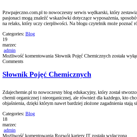
Pzwpajeczno.com.pl to nowoczesny serwis wędkarski, który zestawi
pasjonaci mogą znaleźć wskazówki dotyczące wyposażenia, sposobów 
na relaks, który uczy cierpliwości. Na blogu czytelnik może poznać 
Categories:
Blog
19
marzec
admin
Możliwość komentowania
Słownik Pojęć Chemicznych
została wyłą
Comments
Słownik Pojęć Chemicznych
Zdajechemie.pl to nowoczesny blog edukacyjny, który został stworzon
chemii organicznej i nieorganicznej, ale również dla każdego, kto chc
objaśnienia, dzięki którym nawet bardziej złożone zagadnienia stają s
Categories:
Blog
18
marzec
admin
Możliwość komentowania
Rozwój kariery IT
została wyłączona