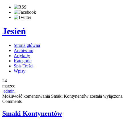
Jesień
Strona główna
Archiwum
Artykuły
Kategorie
Spis Treści
Wpisy
24
marzec
admin
Możliwość komentowania
Smaki Kontynentów
została wyłączona
Comments
Smaki Kontynentów