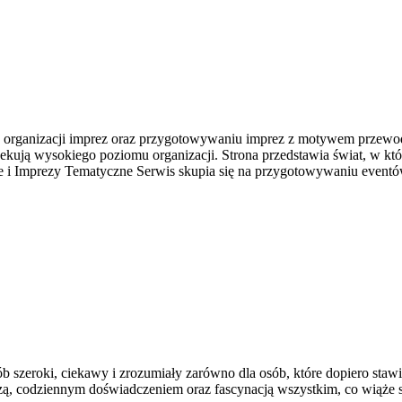
a organizacji imprez oraz przygotowywaniu imprez z motywem przewodni
kują wysokiego poziomu organizacji. Strona przedstawia świat, w któ
e i Imprezy Tematyczne Serwis skupia się na przygotowywaniu event
 szeroki, ciekawy i zrozumiały zarówno dla osób, które dopiero stawiaj
edzą, codziennym doświadczeniem oraz fascynacją wszystkim, co wiąże s