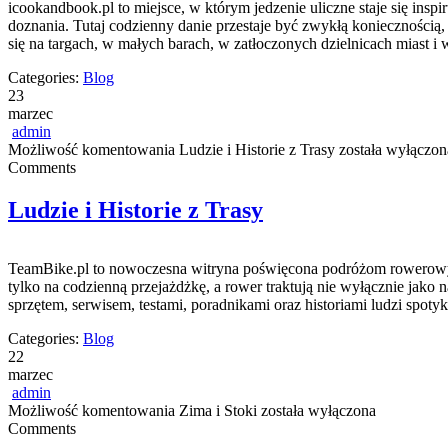
icookandbook.pl to miejsce, w którym jedzenie uliczne staje się insp
doznania. Tutaj codzienny danie przestaje być zwykłą koniecznością
się na targach, w małych barach, w zatłoczonych dzielnicach miast i 
Categories:
Blog
23
marzec
admin
Możliwość komentowania
Ludzie i Historie z Trasy
została wyłączon
Comments
Ludzie i Historie z Trasy
TeamBike.pl to nowoczesna witryna poświęcona podróżom rowerowym,
tylko na codzienną przejażdżkę, a rower traktują nie wyłącznie jako 
sprzętem, serwisem, testami, poradnikami oraz historiami ludzi spot
Categories:
Blog
22
marzec
admin
Możliwość komentowania
Zima i Stoki
została wyłączona
Comments