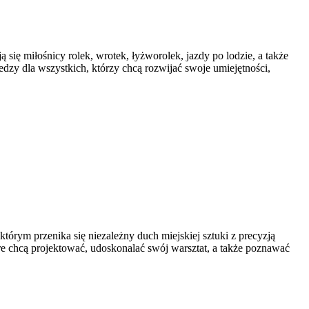
 się miłośnicy rolek, wrotek, łyżworolek, jazdy po lodzie, a także
edzy dla wszystkich, którzy chcą rozwijać swoje umiejętności,
tórym przenika się niezależny duch miejskiej sztuki z precyzją
óre chcą projektować, udoskonalać swój warsztat, a także poznawać