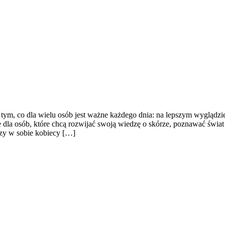
a tym, co dla wielu osób jest ważne każdego dnia: na lepszym wyglądz
la osób, które chcą rozwijać swoją wiedzę o skórze, poznawać świat p
zy w sobie kobiecy […]