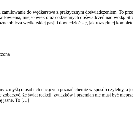
a zamiłowanie do wędkarstwa z praktycznym doświadczeniem. To prze
łowienia, miejscówek oraz codziennych doświadczeń nad wodą. Strona
różne oblicza wędkarskiej pasji i dowiedzieć się, jak rozsądniej kom
czona
y z myślą o osobach chcących poznać chemię w sposób czytelny, a jedn
e zobaczyć, że świat reakcji, związków i przemian nie musi być nieprze
ię jasne. To […]