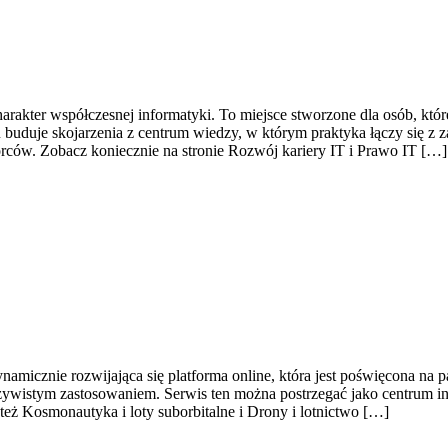
arakter współczesnej informatyki. To miejsce stworzone dla osób, któr
buduje skojarzenia z centrum wiedzy, w którym praktyka łączy się z 
rców. Zobacz koniecznie na stronie Rozwój kariery IT i Prawo IT […]
amicznie rozwijająca się platforma online, która jest poświęcona na p
zeczywistym zastosowaniem. Serwis ten można postrzegać jako centrum i
eż Kosmonautyka i loty suborbitalne i Drony i lotnictwo […]